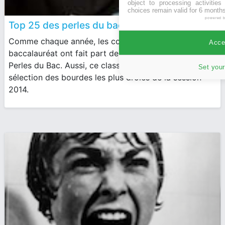
object to processing activitie
choices remain valid for 6 months
powered 
Top 25 des perles du bac 2014
Comme chaque année, les correcteurs des copies du
Accep
baccalauréat ont fait part de leurs trouvailles au site
Perles du Bac. Aussi, ce classement vous propose une
Set your
sélection des bourdes les plus drôles de la session
2014.