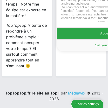
confidentialité
analysing audiences.
temps ! Notre fine
You can "accept all" and withdraw
équipe est experte en
"cookies" footer link
. You can al
object to processing activitie
la matière !
choices remain valid for 6 months
powered 
TopTopTop.fr
tente de
répondre à un
Accep
problème simple :
comment occuper
Set your
votre temps ? Et
surtout comment
apprendre tout en
s'amusant 😉
TopTopTop.fr, le site au Top !
par
Médiawix
© 2013 -
2026
Cookies settings