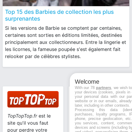
Top 15 des Barbies de collection les plus
surprenantes
Si les versions de Barbie se comptent par centaines,
certaines sont sorties en éditions limitées, destinées
principalement aux collectionneurs. Entre la lingerie et
les licornes, la fameuse poupée s'est également fait
relooker par de célèbres stylistes.
Welcome
With our 78
partners
, we wish t
your devices (cookies, pixels in
Toptoptop.fr
your personal data with our par
website or in our emails, alread
Mentions légales
later, including in other contexts.
Processing this data (identi
Conditions
purchases, loyalty programs, I
TopTopTop.fr
est le
phone, precise geolocation, etc.
d'utilisation
site qu'il vous faut
you services, content, commerc
Politique de
devices and screens (including b
pour perdre votre
and video), personalising them, 