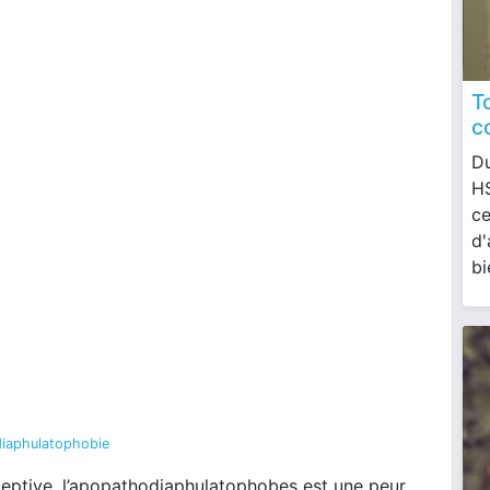
T
c
Du
HS
ce
d'
bi
diaphulatophobie
eptive, l’apopathodiaphulatophobes est une peur