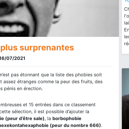
Ch
l'
la
En
le
ré
 plus surprenantes
e 16/07/2021
 n’est pas étonnant que la liste des phobies soit
nt assez étranges comme la peur des fruits, des
s pénis en érection.
ombreuses et 15 entrées dans ce classement
ette sélection, il est possible d’ajouter la
 (peur d’être sale)
, la
borbophobie
hexekontahexaphobie (peur du nombre 666)
.