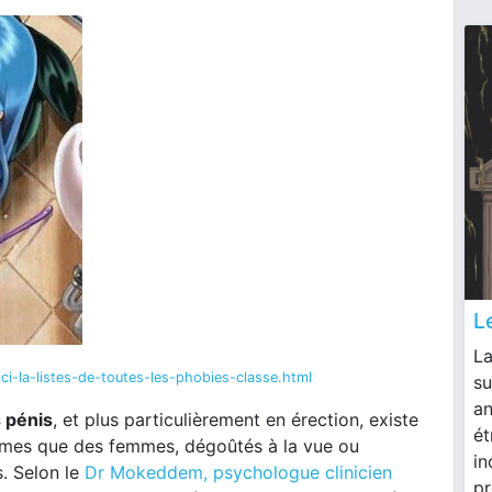
L
La
i-la-listes-de-toutes-les-phobies-classe.html
su
an
 pénis
, et plus particulièrement en érection, existe
ét
ommes que des femmes, dégoûtés à la vue ou
in
. Selon le
Dr Mokeddem, psychologue clinicien
pr