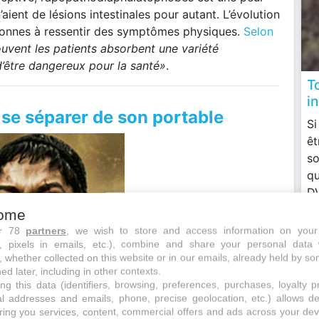
’aient de lésions intestinales pour autant. L’évolution
rsonnes à ressentir des symptômes physiques.
Selon
ouvent les patients absorbent une variété
’être dangereux pour la santé»
.
T
in
 se séparer de son portable
Si
êt
so
qu
DV
es
ome
ur 78
partners
, we wish to store and access information on your
s, pixels in emails, etc.), combine and share your personal data 
, whether collected on this website or in our emails, already held by so
ed later, including in other contexts.
ng this data (identifiers, browsing, preferences, purchases, loyalty 
al addresses and emails, phone, precise geolocation, etc.) allows d
ring you services, content, commercial offers and ads across your de