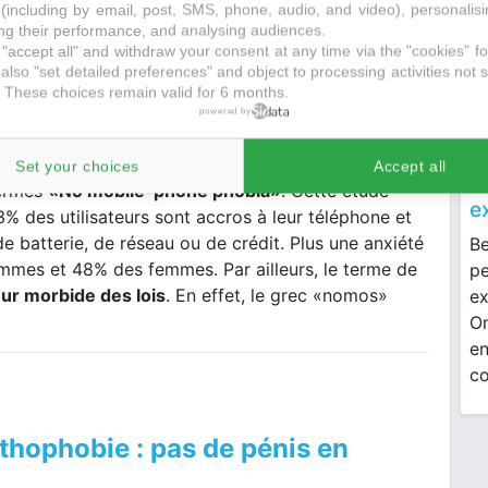
(including by email, post, SMS, phone, audio, and video), personalis
g their performance, and analysing audiences.
"accept all" and withdraw your consent at any time via the "cookies" foo
also "set detailed preferences" and object to processing activities not s
 These choices remain valid for 6 months.
/archive/2014/05/07/la-nomophobie-c-est-grave-docteur-
powered by
 été validée après une étude scientifique britannique
Set your choices
Accept all
T
termes
«No mobile-phone phobia»
. Cette étude
e
 des utilisateurs sont accros à leur téléphone et
e batterie, de réseau ou de crédit. Plus une anxiété
Be
mmes et 48% des femmes. Par ailleurs, le terme de
pe
ur morbide des lois
. En effet, le grec «nomos»
ex
On
en
co
thophobie : pas de pénis en