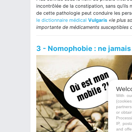
incontrôlée de la constipation, sans qu’ils n
de cette pathologie peut conduire les pe
le dictionnaire médical
Vulgaris
«le plus s
importante de médicaments susceptibles d
3 - Nomophobie : ne jamais
Welc
With o
(cookie
partners
or obtain
Processi
IP, post
and offe