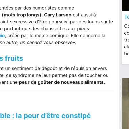
inventées par des humoristes comme
(mots trop longs)
.
Gary Larson
est aussi à
T
crainte excessive d’être poursuivi par des loups sur le
Co
ne portant que des chaussettes aux pieds.
co
ie
, créée par le même comique. Elle concerne la
tr
une autre, un canard vous observe».
cl
bo
s fruits
t un sentiment de dégoût et de répulsion envers
rare, ce syndrome ne leur permet pas de toucher ou
uvent une
peur de goûter de nouveaux aliments.
e : la peur d’être constipé