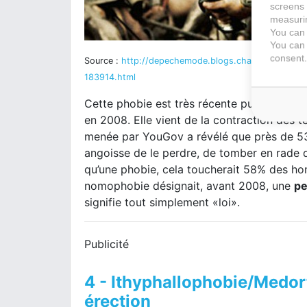
screens 
measurin
You can 
You can 
consent.
Source :
http://depechemode.blogs.charentelibre.fr
183914.html
Cette phobie est très récente puisqu’elle a
en 2008. Elle vient de la contraction des 
menée par YouGov a révélé que près de 53%
angoisse de le perdre, de tomber en rade d
qu’une phobie, cela toucherait 58% des ho
nomophobie désignait, avant 2008, une
pe
signifie tout simplement «loi».
Publicité
4 - Ithyphallophobie/Medor
érection