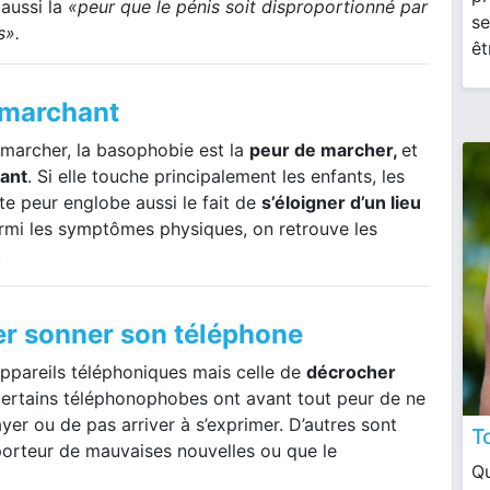
 aussi la
«peur que le pénis soit disproportionné par
se
s».
êt
 marchant
 marcher, la basophobie est la
peur de marcher,
et
ant
. Si elle touche principalement les enfants, les
tte peur englobe aussi le fait de
s’éloigner d’un lieu
rmi les symptômes physiques, on retrouve les
.
ser sonner son téléphone
appareils téléphoniques mais celle de
décrocher
ertains téléphonophobes ont avant tout peur de ne
yer ou de pas arriver à s’exprimer. D’autres sont
T
 porteur de mauvaises nouvelles ou que le
Qu