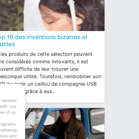
op 10 des inventions bizarres et
utiles
 les produits de cette sélection peuvent
re considérés comme innovants, il est
uvent difficile de leur trouver une
elconque utilité. Toutefois, rembobiner son
D ou avoir un caillou de compagnie USB
t possible grâce à eux.
 devices
with our
me of us,
programs,
eveloping
vices and