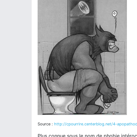
Source :
http://cpourrire.centerblog.net/4-apopatho
Plus connue sous le nom de phobie intéroc