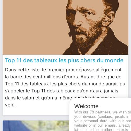
Top 11 des tableaux les plus chers du monde
Dans cette liste, le premier prix dépasse allègrement
la barre des cent millions d’euros. Autant dire que ce
Top 11 des tableaux les plus chers du monde aurait pu
s’appeler le Top 11 des tableaux qu’on n’aura jamais
dans le salon et qu’on a même peu de chances de
voir...
Welcome
With our 78
partners
, we wish t
your devices (cookies, pixels in
your personal data with our par
website or in our emails, alread
later, including in other contexts.