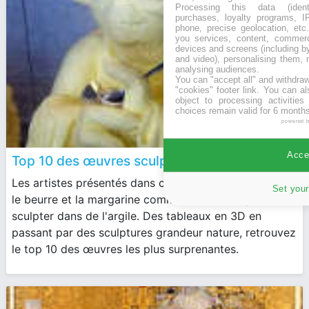
Processing this data (identi
purchases, loyalty programs, I
phone, precise geolocation, etc.
you services, content, commerc
devices and screens (including b
and video), personalising them, 
analysing audiences.
You can "accept all" and withdraw
"cookies" footer link
. You can al
object to processing activitie
choices remain valid for 6 months
powered 
Accep
Top 10 des œuvres sculptées dans du beurre
Les artistes présentés dans ce classement travaillent
Set your
le beurre et la margarine comme ils auraient pu
sculpter dans de l'argile. Des tableaux en 3D en
passant par des sculptures grandeur nature, retrouvez
le top 10 des œuvres les plus surprenantes.