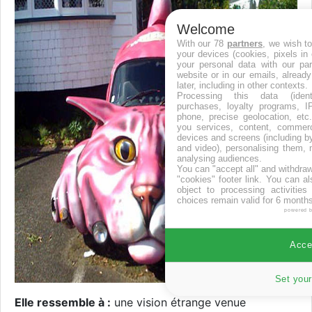
Welcome
With our 78
partners
, we wish t
your devices (cookies, pixels in
your personal data with our par
website or in our emails, alread
later, including in other contexts.
Processing this data (identi
purchases, loyalty programs, I
phone, precise geolocation, etc.
you services, content, commerc
devices and screens (including b
and video), personalising them, 
analysing audiences.
You can "accept all" and withdraw
"cookies" footer link
. You can al
object to processing activitie
choices remain valid for 6 months
powered 
Accep
Set your
Elle ressemble à :
une vision étrange venue