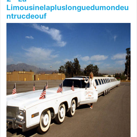
Limousinelapluslonguedumondeu
ntrucdeouf