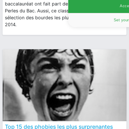
baccalauréat ont fait part de leurs trouvailles au site
Accep
Perles du Bac. Aussi, ce classement vous propose une
sélection des bourdes les plus drôles de la session
Set your
2014.
Top 15 des phobies les plus surprenantes