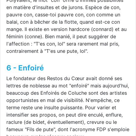
Polyvalent, le mot "con" offre d'infinies possibilités
en matière d'insultes et de jurons. Espèce de con,
pauvre con, casse-toi pauvre con, con comme un
balai, con à bêcher de la flotte, quand est-ce con
mange. Il existe en version hardcore (connard) et au
féminin (conne). Bien manié, il peut suggérer de
l'affection : "T'es con, lol" sera rarement mal pris,
contrairement à "T'es une pute, lol".
6 - Enfoiré
Le fondateur des Restos du Cœur avait donné ses
lettres de noblesse au mot "enfoiré" mais aujourd'hui,
beaucoup des Enfoirés de Coluche sont des artistes
opportunistes en mal de visibilité. N'empêche, ce
terme reste une insulte puissante. Pour varier et
intensifier ses propos, on peut dire enculé, enflure,
raclure (de bidet, éventuellement), crevure ou le
fameux "Fils de pute", dont l'acronyme FDP s'emploie