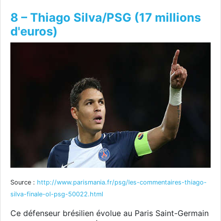
8 – Thiago Silva/PSG (17 millions
d'euros)
Source :
http://www.parismania.fr/psg/les-commentaires-thiago-
silva-finale-ol-psg-50022.html
Ce défenseur brésilien évolue au Paris Saint-Germain