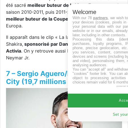
été sacré
meilleur buteur de la Ligue Europe
pour la
Welcome
saison 2010-2011, puis 2011-2012. il est également le
With our 78
partners
, we wish t
meilleur buteur de la Coupe de l'UEFA
et de la Ligue
your devices (cookies, pixels in
Europa.
your personal data with our par
website or in our emails, alread
later, including in other contexts.
Il apparaît dans le clip « La la la (Brazil 2014) » de
Processing this data (identi
Shakira,
sponsorisé par Danone et sa marque
purchases, loyalty programs, I
phone, precise geolocation, etc.
Activia
. On y retrouve aussi le joueur brésilien
you services, content, commerc
devices and screens (including b
Neymar Jr.
and video), personalising them, 
analysing audiences.
You can "accept all" and withdraw
7 – Sergio Aguero/Manchester
"cookies" footer link
. You can al
object to processing activitie
City (19,7 millions d'euros)
choices remain valid for 6 months
powered 
Accep
Set your