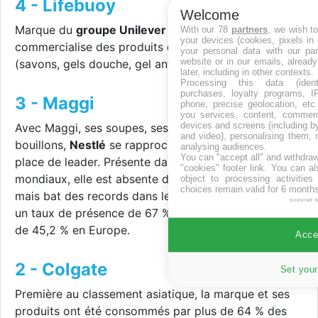
4 - Lifebuoy
Welcome
Marque du
groupe Unilever
créée en 1895, Lifebuoy
With our 78
partners
, we wish t
your devices (cookies, pixels in
commercialise des produits d'hygiène et de santé
your personal data with our par
website or in our emails, alread
(savons, gels douche, gel antibactérien…).
later, including in other contexts.
Processing this data (identi
purchases, loyalty programs, I
3 - Maggi
phone, precise geolocation, etc.
you services, content, commerc
devices and screens (including b
Avec Maggi, ses soupes, ses plats cuisinés et ses
and video), personalising them, 
bouillons,
Nestlé
se rapproche un peu plus de la
analysing audiences.
You can "accept all" and withdraw
place de leader. Présente dans 32,7 % des foyers
"cookies" footer link
. You can al
mondiaux, elle est absente du classement américain,
object to processing activitie
choices remain valid for 6 months
mais bat des records dans le reste du monde avec
powered 
un taux de présence de 67 % en Amérique latine et
de 45,2 % en Europe.
Accep
2 - Colgate
Set your
Première au classement asiatique, la marque et ses
produits ont été consommés par plus de 64 % des