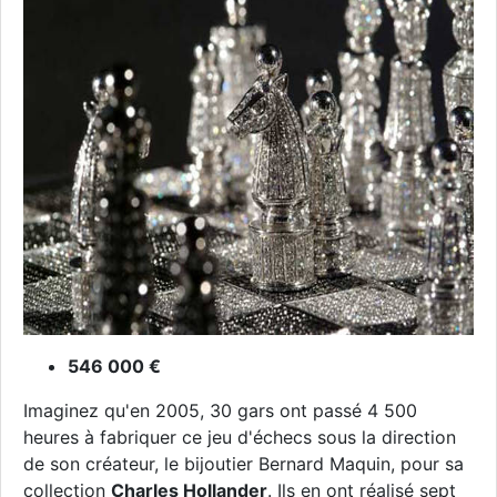
546 000 €
Imaginez qu'en 2005, 30 gars ont passé 4 500
heures à fabriquer ce jeu d'échecs sous la direction
de son créateur, le bijoutier Bernard Maquin, pour sa
collection
Charles Hollander
. Ils en ont réalisé sept