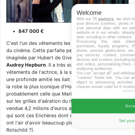
Welcome
With our 78
partners
, we wish t
your devices (cookies, pixels in
your personal data with our par
847 000 €
website or in our emails, alread
later, including in other contexts.
Processing this data (identi
C'est l'un des vêtements les plus chers de l'histoire
purchases, loyalty programs, I
du cinéma. Cette parfaite petite robe noire a été
phone, precise geolocation, etc.
you services, content, commerc
imaginée par Hubert de Givenchy spécialement pour
devices and screens (including b
and video), personalising them, 
Audrey Hepburn
. Il a très souvent créé les
analysing audiences.
vêtements de l'actrice, à la scène comme à la ville et
You can "accept all" and withdraw
"cookies" footer link
. You can al
une profonde amitié les liait tous les deux. Ceci dit,
object to processing activitie
la robe la plus iconique d'Hollywood est
choices remain valid for 6 months
powered 
probablement celle que Marilyn portait pour trotter
sur les grilles d'aération du métro new-yorkais,
Accep
vendue 4,2 milions d'euros aux enchères (d'ailleurs,
qui sont ces Enchères dont on parle partout et qui
Set your
ont l'air d'avoir beaucoup plus de pognon que les
Rotschild ?).