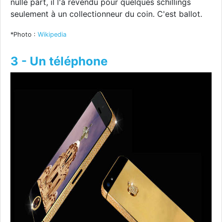
nulle part, il l'a revendu pour quelques schillings
seulement à un collectionneur du coin. C'est ballot.
*Photo :
Wikipedia
3 - Un téléphone