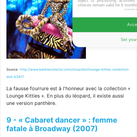
object to processing activitie
choices remain valid for 6 months
powered 
Accep
Set your
Source :
http://www.barbiecollector.com/shop/doll/lounge-kitties-collection-
doll-b3417
La fausse fourrure est à l'honneur avec la collection «
Lounge Kitties ». En plus du léopard, il existe aussi
une version panthère.
9 - « Cabaret dancer » : femme
fatale à Broadway (2007)