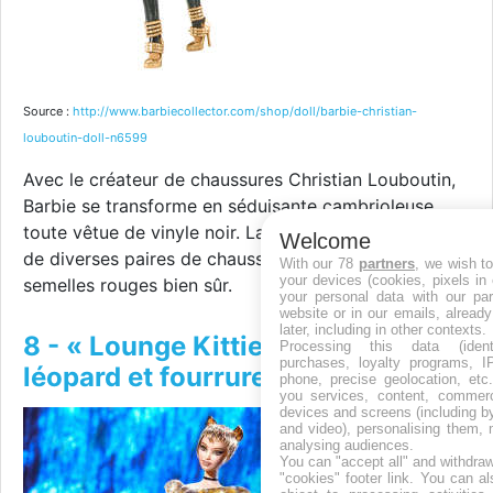
Source :
http://www.barbiecollector.com/shop/doll/barbie-christian-
louboutin-doll-n6599
Avec le créateur de chaussures Christian Louboutin,
Barbie se transforme en séduisante cambrioleuse,
toute vêtue de vinyle noir. La poupée s'accompagne
Welcome
de diverses paires de chaussures, ayant toutes des
With our 78
partners
, we wish t
your devices (cookies, pixels in
semelles rouges bien sûr.
your personal data with our par
website or in our emails, alread
later, including in other contexts.
8 - « Lounge Kitties » : imprimé
Processing this data (identi
purchases, loyalty programs, I
léopard et fourrure rose (2004)
phone, precise geolocation, etc.
you services, content, commerc
devices and screens (including b
and video), personalising them, 
analysing audiences.
You can "accept all" and withdraw
"cookies" footer link
. You can al